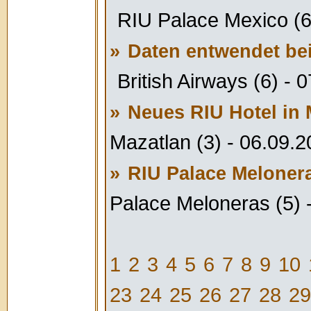
RIU Palace Mexico (6
»
Daten entwendet bei
British Airways (6) - 
»
Neues RIU Hotel in 
Mazatlan (3) - 06.09.
»
RIU Palace Meloner
Palace Meloneras (5) 
1
2
3
4
5
6
7
8
9
10
23
24
25
26
27
28
29