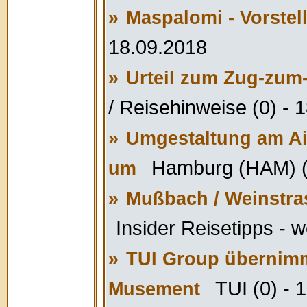
»
Maspalomi - Vorstel
18.09.2018
»
Urteil zum Zug-zum-
/ Reisehinweise (0) - 
»
Umgestaltung am Ai
Hamburg (HAM) (0
um
»
Mußbach / Weinstras
Insider Reisetipps - w
»
TUI Group übernimmt
TUI (0) - 
Musement