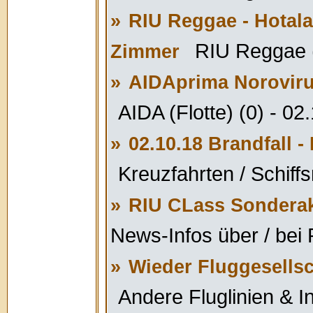
»
RIU Reggae - Hotalan
RIU Reggae (
Zimmer
»
AIDAprima Norovirus
AIDA (Flotte) (0) - 02
»
02.10.18 Brandfall -
Kreuzfahrten / Schiffs
»
RIU CLass Sonderakt
News-Infos über / bei 
»
Wieder Fluggesellsch
Andere Fluglinien & In