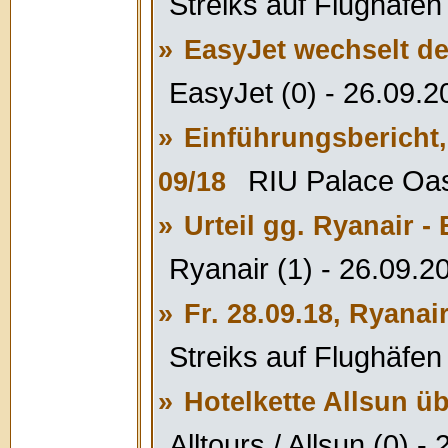
Streiks auf Flughäfen 
»
EasyJet wechselt d
EasyJet (0) - 26.09.2
»
Einführungsbericht,
RIU Palace Oas
09/18
»
Urteil gg. Ryanair 
Ryanair (1) - 26.09.2
»
Fr. 28.09.18, Ryanai
Streiks auf Flughäfen 
»
Hotelkette Allsun ü
Alltours / Allsun (0) -