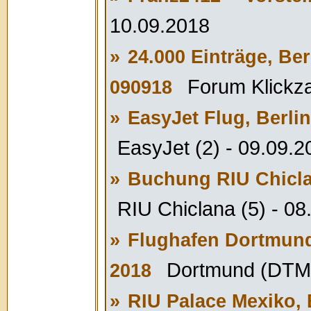
10.09.2018
»
24.000 Einträge, Be
Forum Klickza
090918
»
EasyJet Flug, Berli
EasyJet (2) - 09.09.2
»
Buchung RIU Chicla
RIU Chiclana (5) - 08
»
Flughafen Dortmund 
Dortmund (DTM)
2018
»
RIU Palace Mexiko, B