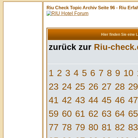
Riu Check Topic Archiv Seite 96 - Riu Er
Hier finden Sie eine 
zurück zur
Riu-check.
1
2
3
4
5
6
7
8
9
10
23
24
25
26
27
28
29
41
42
43
44
45
46
47
59
60
61
62
63
64
65
77
78
79
80
81
82
83