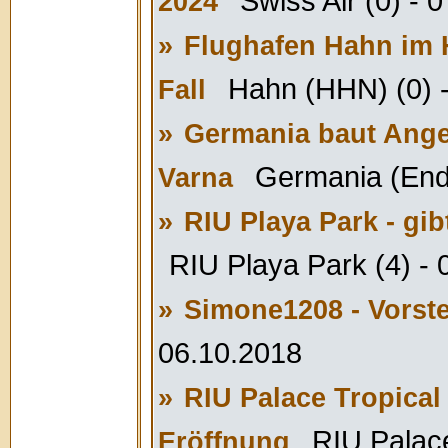
Swiss Air (0) - 
2024
»
Flughafen Hahn im H
Hahn (HHN) (0) 
Fall
»
Germania baut Ange
Germania (Ende
Varna
»
RIU Playa Park - gi
RIU Playa Park (4) -
»
Simone1208 - Vorst
06.10.2018
»
RIU Palace Tropical 
RIU Palace
Eröffnung