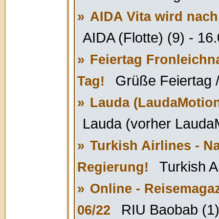
»
AIDA Vita wird nac
AIDA (Flotte) (9) - 16
»
Feiertag Fronleichn
Grüße Feiertag /
Tag!
»
Lauda (LaudaMotion)
Lauda (vorher LaudaM
»
Turkish Airlines - 
Turkish A
Regierung!
»
Online - Reisemagaz
RIU Baobab (1)
06/22