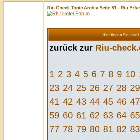
Riu Check Topic Archiv Seite 51 - Riu Er
Hier finden Sie eine 
zurück zur
Riu-check.
1
2
3
4
5
6
7
8
9
10
23
24
25
26
27
28
29
41
42
43
44
45
46
47
59
60
61
62
63
64
65
77
78
79
80
81
82
83