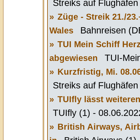
Streiks auf Flughäfen 
»
Züge - Streik 21./23
Bahnreisen (DB
Wales
»
TUI Mein Schiff Her
TUI-Mein 
abgewiesen
»
Kurzfristig, Mi. 08.0
Streiks auf Flughäfen 
»
TUIfly lässt weitere
TUIfly (1) - 08.06.202
»
British Airways, Air