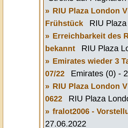
»
RIU Plaza London V
RIU Plaza 
Frühstück
»
Erreichbarkeit des 
RIU Plaza Lo
bekannt
»
Emirates wieder 3 T
Emirates (0) - 
07/22
»
RIU Plaza London V
RIU Plaza Londo
0622
»
fralot2006 - Vorstel
27.06.2022