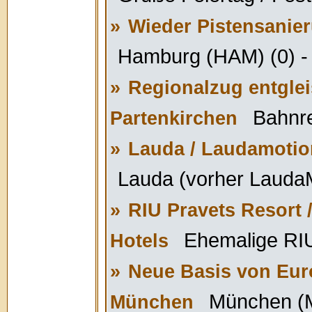
»
Wieder Pistensanie
Hamburg (HAM) (0) -
»
Regionalzug entgleis
Bahnre
Partenkirchen
»
Lauda / Laudamotio
Lauda (vorher LaudaM
»
RIU Pravets Resort 
Ehemalige RIU
Hotels
»
Neue Basis von Eur
München (M
München