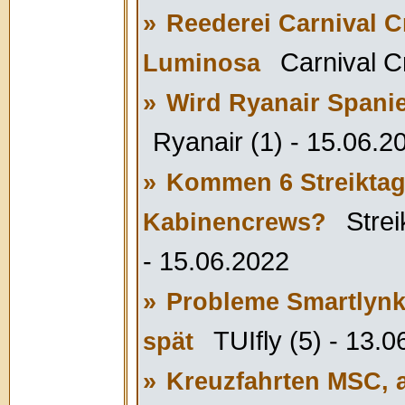
»
Reederei Carnival C
Carnival Cr
Luminosa
»
Wird Ryanair Spanien
Ryanair (1) - 15.06.2
»
Kommen 6 Streiktage
Strei
Kabinencrews?
- 15.06.2022
»
Probleme Smartlynk 
TUIfly (5) - 13.
spät
»
Kreuzfahrten MSC, ab