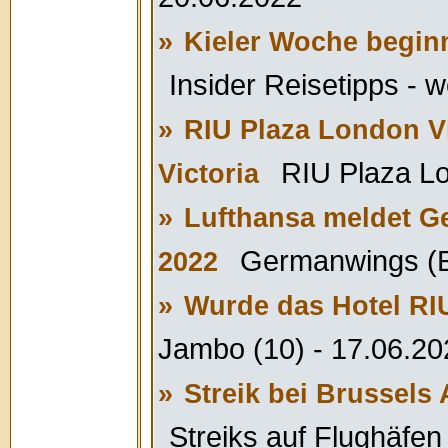
»
Kieler Woche beginnt
Insider Reisetipps - w
»
RIU Plaza London Vi
RIU Plaza Lo
Victoria
»
Lufthansa meldet G
Germanwings (En
2022
»
Wurde das Hotel RI
Jambo (10) - 17.06.20
»
Streik bei Brussels 
Streiks auf Flughäfen 