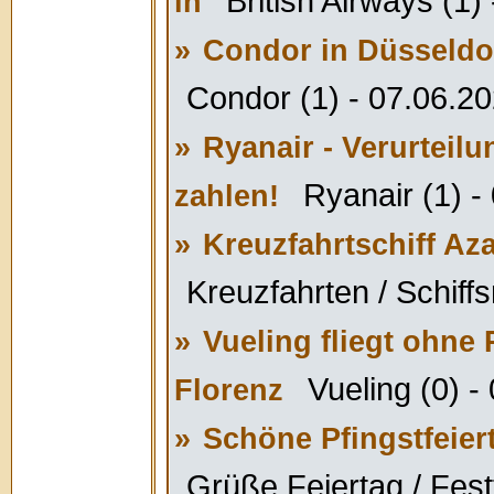
British Airways (1)
in
»
Condor in Düsseldor
Condor (1) - 07.06.2
»
Ryanair - Verurteil
Ryanair (1) -
zahlen!
»
Kreuzfahrtschiff Az
Kreuzfahrten / Schiffs
»
Vueling fliegt ohne
Vueling (0) -
Florenz
»
Schöne Pfingstfeier
Grüße Feiertag / Fest