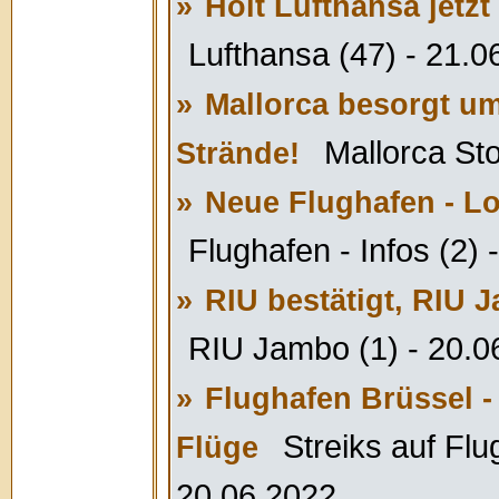
»
Holt Lufthansa jetz
Lufthansa (47) - 21.0
»
Mallorca besorgt um
Mallorca Sto
Strände!
»
Neue Flughafen - L
Flughafen - Infos (2) 
»
RIU bestätigt, RIU J
RIU Jambo (1) - 20.0
»
Flughafen Brüssel -
Streiks auf Flu
Flüge
20.06.2022