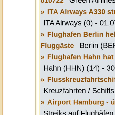
Green Airline
010722
»
ITA Airways A330 st
ITA Airways (0) - 01.
»
Flughafen Berlin he
Berlin (BE
Fluggäste
»
Flughafen Hahn hat
Hahn (HHN) (14) - 30
»
Flusskreuzfahrtschif
Kreuzfahrten / Schiffs
»
Airport Hamburg - üb
Streiks auf Flughäfen 