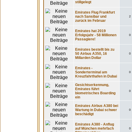
stillgelegt
Emirates Flug Frankfurt
nach Sansibar und
2
zurück im Februar
Emirates hat 2019
Erfolgsjahr - 58 Millionen
0
Passagiere!
Emirates bestellt bis zu
50 Airbus A350, 16
0
Millarden Dollar
Emirates -
Sonderterminal am
0
Kreuzfahrthafen in Dubai
Gesichtserkennung,
Emirates führt
0
biometrisches Boarding
ein
Emirates Airbus A380 bei
Wartung in Dubai schwer
0
beschädigt
Emirates A380 - Anflug
auf München mehrfach
0