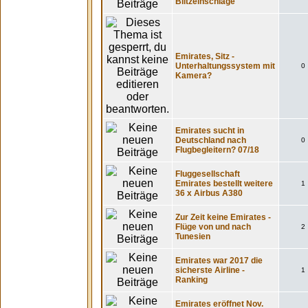
Blitzeinschläge
Emirates, Sitz -
Unterhaltungssystem mit
0
Kamera?
Emirates sucht in
Deutschland nach
0
Flugbegleitern? 07/18
Fluggesellschaft
Emirates bestellt weitere
1
36 x Airbus A380
Zur Zeit keine Emirates -
Flüge von und nach
2
Tunesien
Emirates war 2017 die
sicherste Airline -
1
Ranking
Emirates eröffnet Nov.