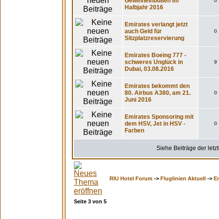
Gewinneinbußen im
0
Halbjahr 2016
Emirates verlangt jetzt
auch Geld für
0
Sitzplatzreservierung
Emirates Boeing 777 -
schweres Unglück in
9
Dubai, 03.08.2016
Emirates bekommt den
80. Airbus A380, am 21.
0
Juni 2016
Emirates Sponsoring mit
dem HSV, Jet in HSV -
0
Farben
Siehe Beiträge der letz
RIU Hotel Forum
->
Fluglinien Aktuell
->
E
Seite
3
von
5