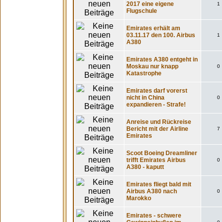
2017 eine eigene
1
Flugschule
Emirates erhält am
03.11.17 den 100. Airbus
1
A380
Emirates A380 entgeht in
Moskau nur knapp
0
Katastrophe
Emirates darf vorerst
nicht in China
0
expandieren - Strafe!
Anreise und Rückreise
Bericht mit der Airline
7
Emirates
Scoot Boeing Dreamliner
trifft Emirates Airbus
0
A380 - kaputt
Emirates fliegt bald mit
Airbus A380 nach
0
Marokko
Emirates - schwere