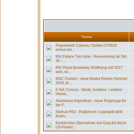
Thema
Flugverkehr Catania / Sizilien 070826
erneut ein...
RIU Palace Tres Islas - Renovierung ab Okt.
26 -...
RIU Plaza Broadway, Eröffnung soll 2027
sein, so...
MSC Cruises - neue Alaska Reisen Sommer
2028, je...
6.Teil, Corona - Werte, Inzidenz + weitere
Hinwe...
Aerolineas Argentinas - neue Flugzeuge für
die F...
Skyhub PAD - Paderborn / Lippstadt stellt
Insolv...
Kommt eine Übernahme von EasyJet durch
US-Finanz...