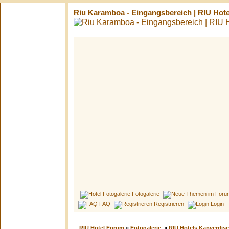
Riu Karamboa - Eingangsbereich | RIU Hot
Fotogalerie
FAQ
Registrieren
Login
RIU Hotel Forum
»
Fotogalerie
»
RIU Hotels Kapverdisc