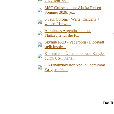
2027 sein, so...
MSC Cruises - neue Alaska Reisen
Sommer 2028, je...
6.Teil, Corona - Werte, Inzidenz +
weitere Hinwe...
Aerolineas Argentinas - neue
Flugzeuge für die F...
Skyhub PAD - Paderborn / Lippstadt
stellt Insolv...
Kommt eine Übernahme von EasyJet
durch US-Finanz...
US Finanzinvestor Apollo übernimmt
Easyjet - 06....
Das
R