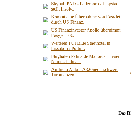
Skyhub PAD - Paderborn / Lippstadt
stellt Insolv...
Kommt eine Übernahme von EasyJet
durch US-Finanz...
US Finanzinvestor Apollo übernimmt
Easyjet - 06....
Weiteres TUI Blue Stadthotel in
Lissabon / Portu...
Flughafen Palma de Mallorca - neuer
Name - Palma...
Air India Airbus A320neo - schwere
Turbulenzen, ...
Das
R